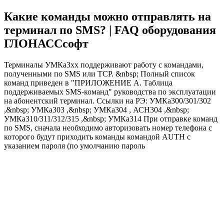
Какие команды можно отправлять на
терминал по SMS? | FAQ оборудования
ГЛОНАССсофт
Терминалы УМКа3хх поддерживают работу с командами,
полученными по SMS или TCP. &nbsp; Полный список
команд приведен в "ПРИЛОЖЕНИЕ А. Таблица
поддерживаемых SMS-команд" руководства по эксплуатации
на абонентский терминал. Ссылки на РЭ: УМКа300/301/302
,&nbsp; УМКа303 ,&nbsp; УМКа304 , АСН304 ,&nbsp;
УМКа310/311/312/315 ,&nbsp; УМКа314 При отправке команд
по SMS, сначала необходимо авторизовать номер телефона с
которого будут приходить команды командой AUTH с
указанием пароля (по умолчанию пароль